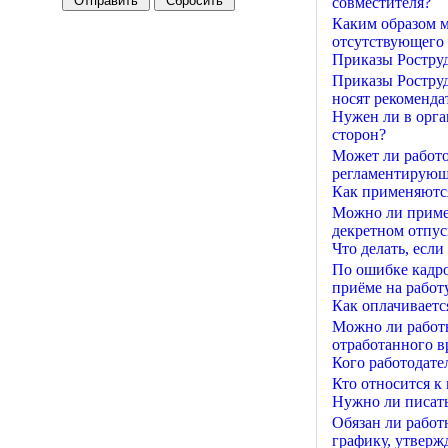
совместителя?
Каким образом м
отсутствующего 
Приказы Роструд
Приказы Роструд
носят рекоменда
Нужен ли в орг
сторон?
Может ли работо
регламентирующи
Как применяются
Можно ли приме
декретном отпуск
Что делать, есл
По ошибке кадро
приёме на работу
Как оплачиваетс
Можно ли работн
отработанного вр
Кого работодате
Кто относится к
Нужно ли писать
Обязан ли работ
графику, утверж