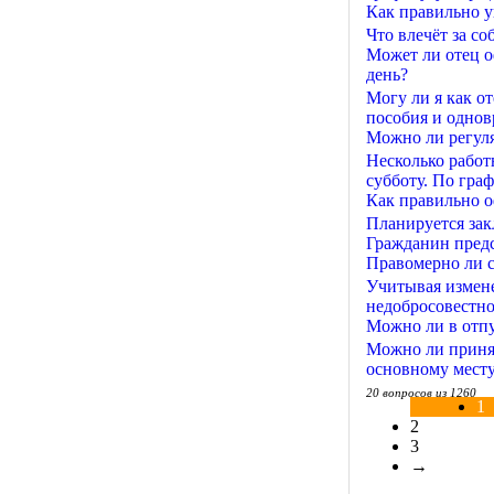
Как правильно у
Что влечёт за с
Может ли отец о
день?
Могу ли я как о
пособия и однов
Можно ли регуля
Несколько работ
субботу. По граф
Как правильно 
Планируется зак
Гражданин предс
Правомерно ли с
Учитывая измене
недобросовестно
Можно ли в отпус
Можно ли принят
основному месту
20 вопросов из 1260
1
2
3
→