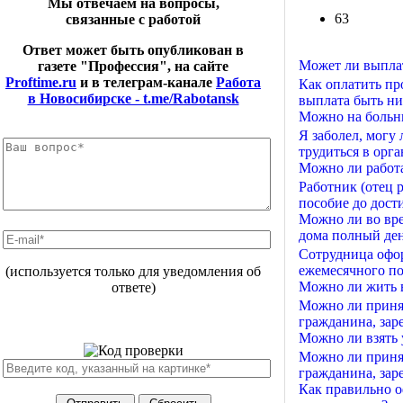
Мы отвечаем на вопросы,
63
связанные с работой
Ответ может быть опубликован в
Может ли выплат
газете "Профессия", на сайте
Proftime.ru
и в телеграм-канале
Работа
Как оплатить пр
в Новосибирске - t.me/Rabotansk
выплата быть ни
Можно на больни
Я заболел, могу
трудиться в орга
Можно ли работа
Работник (отец 
пособие до дости
Можно ли во врем
дома полный де
Сотрудница офор
ежемесячного пос
(используется только для уведомления об
Можно ли жить в
ответе)
Можно ли принят
гражданина, зар
Можно ли взять 
Можно ли принят
гражданина, зар
Как правильно о