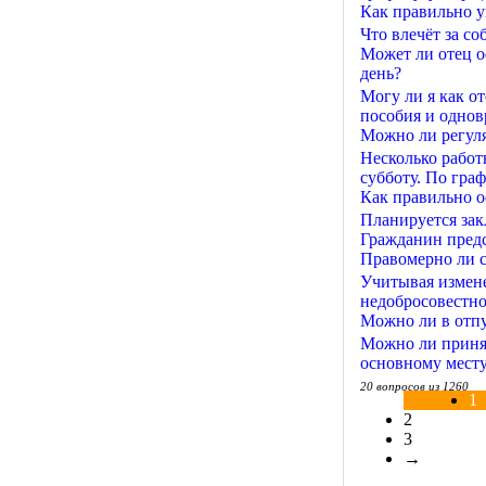
Как правильно у
Что влечёт за с
Может ли отец о
день?
Могу ли я как о
пособия и однов
Можно ли регуля
Несколько работ
субботу. По граф
Как правильно 
Планируется зак
Гражданин предс
Правомерно ли с
Учитывая измене
недобросовестно
Можно ли в отпус
Можно ли принят
основному месту
20 вопросов из 1260
1
2
3
→