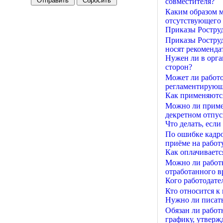
совместителя?
Каким образом м
отсутствующего 
Приказы Роструд
Приказы Роструд
носят рекоменда
Нужен ли в орг
сторон?
Может ли работо
регламентирующи
Как применяются
Можно ли приме
декретном отпуск
Что делать, есл
По ошибке кадро
приёме на работу
Как оплачиваетс
Можно ли работн
отработанного вр
Кого работодате
Кто относится к
Нужно ли писать
Обязан ли работ
графику, утверж