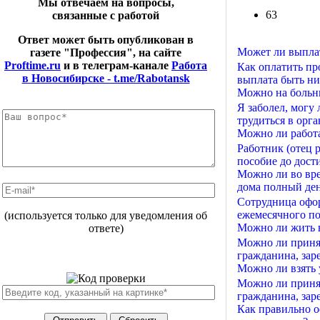
Мы отвечаем на вопросы,
63
связанные с работой
Ответ может быть опубликован в
Может ли выплат
газете "Профессия", на сайте
Proftime.ru
и в телеграм-канале
Работа
Как оплатить пр
в Новосибирске - t.me/Rabotansk
выплата быть ни
Можно на больни
Я заболел, могу
трудиться в орга
Можно ли работа
Работник (отец 
пособие до дости
Можно ли во врем
дома полный де
Сотрудница офор
ежемесячного пос
(используется только для уведомления об
Можно ли жить в
ответе)
Можно ли принят
гражданина, зар
Можно ли взять 
Можно ли принят
гражданина, зар
Как правильно о