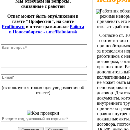
Мы отвечаем на вопросы,
связанные с работой
Работник обрат
режиме ненорм
Ответ может быть опубликован в
привлекать его 
газете "Профессия", на сайте
отказать работн
Proftime.ru
и в телеграм-канале
Работа
в Новосибирске - t.me/Rabotansk
Согласно ст. 
соответствии 
при необходимо
за пределами н
работников с н
договором, сог
организации. Р
дополнительный
коллективным д
не может быть м
ненормированны
(используется только для уведомления об
договор. Для от
ответе)
документы, кото
внутреннего тру
принимают реше
правил внутренн
локальные акты.
договора, поэто
ТК РФ, либо по 