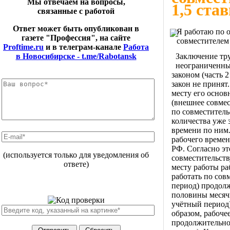
Мы отвечаем на вопросы,
1,5 ста
связанные с работой
Ответ может быть опубликован в
Я работаю по о
газете "Профессия", на сайте
совместителем 
Proftime.ru
и в телеграм-канале
Работа
Заключение тру
в Новосибирске - t.me/Rabotansk
неограниченны
законом (часть 
закон не принят
месту его основ
(внешнее совмес
по совместитель
количества уже
времени по ним
рабочего времен
РФ. Согласно эт
(используется только для уведомления об
совместительств
ответе)
месту работы ра
работать по сов
период) продол
половины месяч
учётный период)
образом, рабоче
продолжительнос