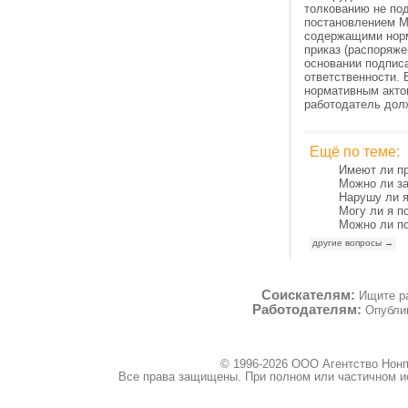
толкованию не под
постановлением М
содержащими норм
приказ (распоряже
основании подпис
ответственности.
нормативным акто
работодатель долж
Ещё по теме:
Имеют ли пр
Можно ли за
Нарушу ли я
Могу ли я 
Можно ли по
другие вопросы →
Соискателям:
Ищите р
Работодателям:
Опубли
© 1996-2026 ООО
Агентство Нон
Все права защищены. При полном или частичном и