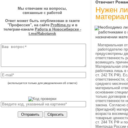
Отвечает Роман
Нужен ли
Мы отвечаем на вопросы,
связанные с работой
материал
Ответ может быть опубликован в газете
"Профессия", на сайте
Proftime.ru
и в
Необходимо ли
телеграм-канале
Работа в Новосибирске -
работниками о 
t.me/Rabotansk
назначении мате
Материальная от
работодателю пр
предусмотрены дв
ответственность р
возмещать причин
Материальная отв
работника лишь в
ст. 242 ТК РФ). Е
ответственности, 
(используется только для уведомления об ответе)
среднего месячног
материальной отве
основании специа
только договоров 
ответственности н
закона. Согласно 
(бригадной) матер
возраста восемна
товарные ценности
ст. 244 ТК РФ и 
Минтруда России 