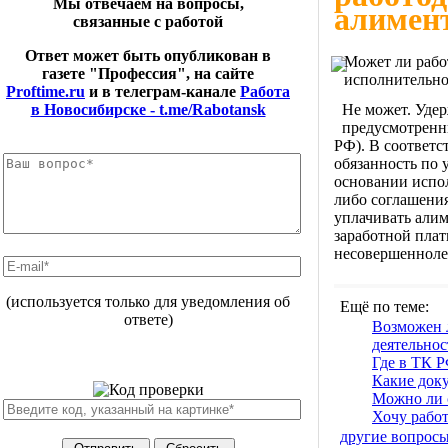
Мы отвечаем на вопросы,
алимен
связанные с работой
Ответ может быть опубликован в
Может ли рабо
газете "Профессия", на сайте
исполнительно
Proftime.ru
и в телеграм-канале
Работа
Не может. Удер
в Новосибирске - t.me/Rabotansk
предусмотренн
РФ). В соответс
обязанность по 
основании испол
либо соглашения
уплачивать али
заработной пла
несовершенноле
(используется только для уведомления об
Ещё по теме:
ответе)
Возможен л
деятельнос
Где в ТК Р
Какие доку
Можно ли с
Хочу работ
другие вопрос