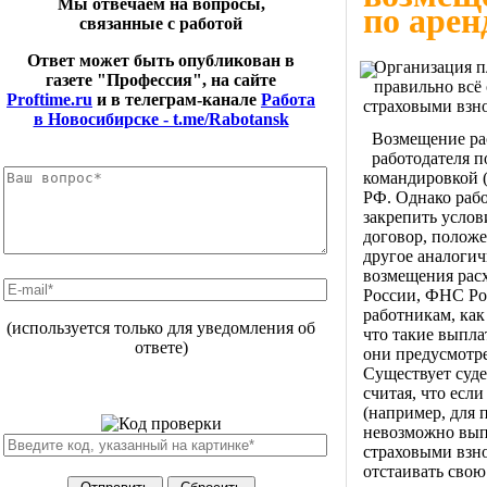
Мы отвечаем на вопросы,
по арен
связанные с работой
Ответ может быть опубликован в
Организация п
газете "Профессия", на сайте
правильно всё
Proftime.ru
и в телеграм-канале
Работа
страховыми взн
в Новосибирске - t.me/Rabotansk
Возмещение рас
работодателя п
командировкой (
РФ. Однако рабо
закрепить услов
договор, положе
другое аналогич
возмещения рас
России, ФНС Рос
работникам, как
(используется только для уведомления об
что такие выпла
ответе)
они предусмотре
Существует суде
считая, что есл
(например, для 
невозможно выпо
страховыми взно
отстаивать свою