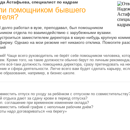
да Астафьева, специалист по кадрам
ли помощником бывшего
теля?
Я долго работал в вузе, преподавал, был помощником
ьником отдела по взаимодействию с зарубежными вузами.
устроиться заместителем директора в какую-нибудь крупную комм
ирму. Однако на мои резюме нет никакого отклика. Помогите разо
рий
ий! Чаще всего руководитель не берёт себе помощником человека, кот
ем. Кроме того, на такие должности обычно берут по личным рекоменда
ите всё-таки должность помощника директора, сразу претендовать на не
ение и сфера деятельности. Легче всего вам будет сделать карьеру, есл
е образования, например, в бизнес-школе.
вместить отпуск по уходу за ребёнком с отпуском по совместительству
й отдыха дают за сдачу крови в период отпуска?
п. соглашение при временном изменении оклада?
вместить гибкий график с неполным рабочим днём?
оты надо договариваться «на берегу»