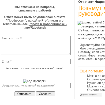
Отвечает Надеж
Возьмут 
Мы отвечаем на вопросы,
связанные с работой
руководи
Ответ может быть опубликован в газете
"Профессия", на сайте
Proftime.ru
и в
Здравствуйте! 
телеграм-канале
Работа в Новосибирске -
ректора, начал
t.me/Rabotansk
Сейчас пытаюсь 
международную ф
в чём дело? // Ю
Здравствуйте Юр
был руководител
Поэтому, если хот
стоит. Имеет знач
останетесь в сфер
(используется только для уведомления об ответе)
Ещё по теме:
Можно ли со
Сколько дне
Нужно ли до
Можно ли со
О месте раб
другие вопросы →