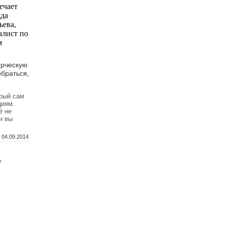
ерческую
браться,
орый сам
циям.
ё не
и вы
04.09.2014
?