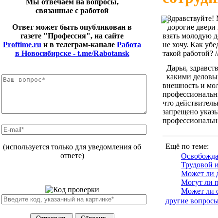
Мы отвечаем на вопросы,
связанные с работой
Здравствуйте!
дорогие двери 
Ответ может быть опубликован в
взять молодую д
газете "Профессия", на сайте
не хочу. Как уб
Proftime.ru
и в телеграм-канале
Работа
такой работой? /
в Новосибирске - t.me/Rabotansk
Дарья, здравст
какими деловым
внешность и мол
профессиональны
что действительн
запрещено указы
профессиональны
Ещё по теме:
(используется только для уведомления об
ответе)
Освобожда
Трудовой 
Может ли 
Могут ли п
Может ли 
другие вопрос