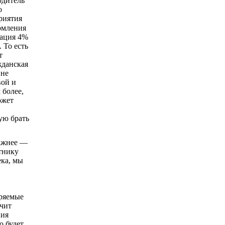
рмления
сация 4%
 То есть
т
жданская
 не
вой и
 более,
ожет
ую брать
важнее —
тнику
ека, мы
еряемые
учит
ния
о будет