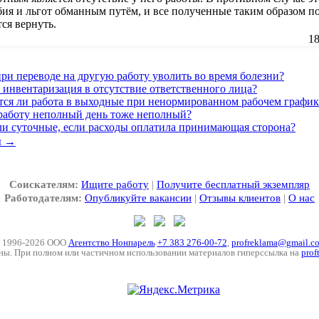
ия и льгот обманным путём, и все полученные таким образом п
ся вернуть.
18
ри переводе на другую работу уволить во время болезни?
 инвентаризация в отсутствие ответственного лица?
тся ли работа в выходные при ненормированном рабочем график
 работу неполный день тоже неполный?
ли суточные, если расходы оплатила принимающая сторона?
ы →
Соискателям:
Ищите работу
|
Получите бесплатный экземпляр
Работодателям:
Опубликуйте вакансии
|
Отзывы клиентов
|
О нас
 1996-2026 ООО
Агентство Нонпарель
+7 383 276-00-72
,
profreklama@gmail.c
ны. При полном или частичном использовании материалов гиперссылка на
prof