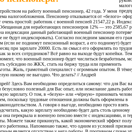
тройством на работу военный пенсионер, 42 года. У меня
тема налогообложения. Пенсионер отказывается от «белого» офо
ёт очень простой: работник с военной пенсией 21547,22 р. Индек
 Обещанная для неработающих пенсионеров 12% — это 2585,67 р.
о на индексации данный работающий военный пенсионер потеряе
 не будут индексировать). Согласно последним законам его гра
ам (если не поднимут пенсионный возраст, а его поднимут) будет
 месяц при зарплате 20000. Есть ли смысл его оформлять по трудо
как за всех сотрудников? Всё равно на выходе будут копейки. Тем
 момент, что военный пенсионер будет числиться безработным, м
ить субсидию по ЖКХ, стать на биржу труда или применить
ьготы. Жаль, грамотный специалист с огромным опытом. В тёмн
белую никому не выгодно. Что делать? // Андрей
рей! Здесь Вам необходимо определиться самому: что для Вас 
 безусловно полезный для Вас опыт, или нежелание давать рабо
кую зарплату. О том, в «белую» или «чёрную» принимать челов
аем, поскольку трудовые отношения должны быть оформлены в
законодательством. А говоря о выгоде, необходимо просто взять
одсчитать, какую зарплату необходимо будет дать столь ценному
ы она перекрыла и военную пенсию вместе с индексациями, и т
ты. Можете также прикинуть, какой экономический эффект пол
ого работника. Напоминаю также, что одним из условий призна
отным является отсутствие у него работы. В противном случае эт