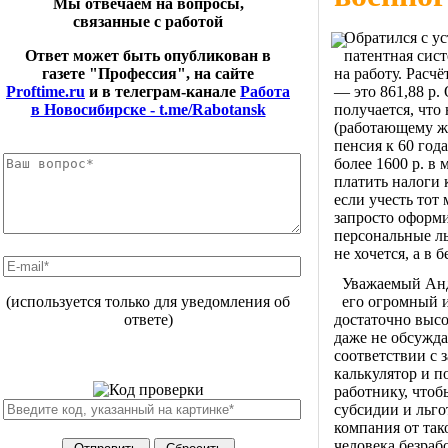
Мы отвечаем на вопросы,
связанные с работой
Обратился с ус
патентная сис
Ответ может быть опубликован в
на работу. Расч
газете "Профессия", на сайте
— это 861,88 р.
Proftime.ru
и в телеграм-канале
Работа
получается, чт
в Новосибирске - t.me/Rabotansk
(работающему же
пенсия к 60 год
более 1600 р. в
платить налоги 
если учесть тот
запросто оформ
персональные л
не хочется, а в 
Уважаемый Анд
его огромный и
(используется только для уведомления об
достаточно высо
ответе)
даже не обсужд
соответствии с 
калькулятор и п
работнику, чтоб
субсидии и льго
компания от так
человека безраб