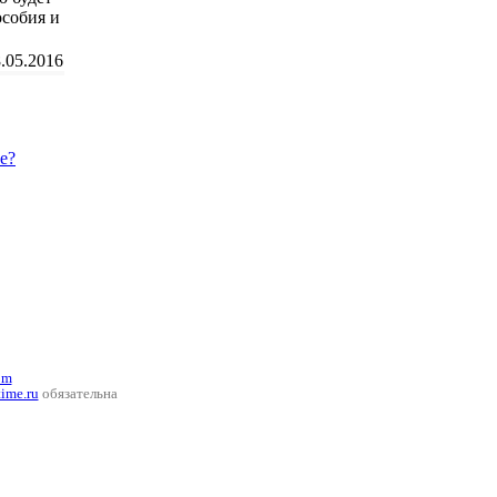
особия и
.05.2016
е?
om
time.ru
обязательна