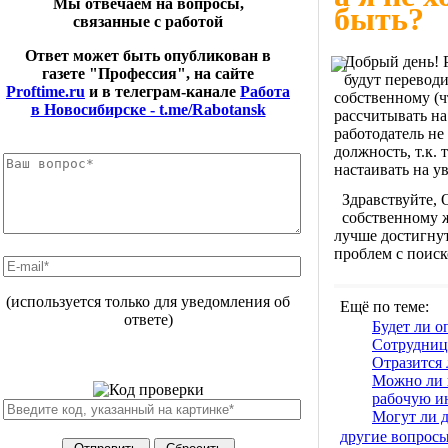
Мы отвечаем на вопросы,
быть?
связанные с работой
Ответ может быть опубликован в
Добрый день! Р
газете "Профессия", на сайте
будут переводи
Proftime.ru
и в телеграм-канале
Работа
собственному (ч
в Новосибирске - t.me/Rabotansk
рассчитывать на
работодатель не
должность, т.к. 
настаивать на у
Здравствуйте, 
собственному ж
лучше достигнут
проблем с поиск
(используется только для уведомления об
Ещё по теме:
ответе)
Будет ли 
Сотрудница
Отразится 
Можно ли п
рабочую и
Могут ли д
другие вопрос