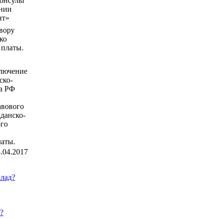
овору
ко
 платы.
ключение
ско-
са РФ
авового
жданско-
ого
латы.
.04.2017
клад?
?