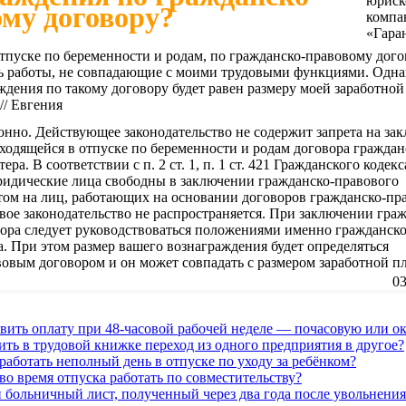
му договору?
отпуске по беременности и родам, по гражданско-правовому дог
ь работы, не совпадающие с моими трудовыми функциями. Одна
ждения по такому договору будет равен размеру моей заработной
// Евгения
онно. Действующее законодательство не содержит запрета на за
одящейся в отпуске по беременности и родам договора граждан
ера. В соответствии с п. 2 ст. 1, п. 1 ст. 421 Гражданского кодек
ридические лица свободны в заключении гражданско-правового
том на лиц, работающих на основании договоров гражданско-пр
овое законодательство не распространяется. При заключении гра
вора следует руководствоваться положениями именно гражданск
а. При этом размер вашего вознаграждения будет определяться
овым договором и он может совпадать с размером заработной п
03
вить оплату при 48-часовой рабочей неделе — почасовую или о
ть в трудовой книжке переход из одного предприятия в другое?
аботать неполный день в отпуске по уходу за ребёнком?
о время отпуска работать по совместительству?
 больничный лист, полученный через два года после увольнения