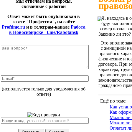
Мы отвечаем на вопросы,
правово
связанные с работой
Ответ может быть опубликован в
Я, находясь в 
газете "Профессия", на сайте
буду выполнят
Proftime.ru
и в телеграм-канале
Работа
размер вознагра
в Новосибирске - t.me/Rabotansk
Законно ли это? 
Это вполне зак
с женщиной нах
правового характ
физические и ю
договора. При э
характера, труд
правового дого
законодательств
гражданско-прав
(используется только для уведомления об
ответе)
Ещё по теме:
Как устано
Как оформи
Можно ли р
Можно ли в
Оплатят ли