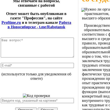
Мы отвечаем на вопросы,
связанные с работой
Нужно ли орга
практикантом,
Ответ может быть опубликован в
высшего образов
газете "Профессия", на сайте
Proftime.ru
и в телеграм-канале
Работа
Производствен
в Новосибирске - t.me/Rabotansk
образовательн
соответствии с
высшего и средн
правило, провод
образовательно
образовательной
норм о том, что
заключаться тру
трудовых отнош
заключения труд
фактически труд
(используется только для уведомления об
прохождении пра
ответе)
опыт практическ
прохождении пра
функции (выпол
конкретный вид 
внутреннего тр
как трудовые и
законодательства