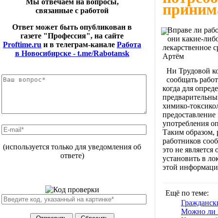
Мы отвечаем на вопросы,
приним
связанные с работой
Ответ может быть опубликован в
Вправе ли раб
газете "Профессия", на сайте
они какие-либо
Proftime.ru
и в телеграм-канале
Работа
лекарственное с
в Новосибирске - t.me/Rabotansk
Артём
Ни Трудовой к
сообщать работ
когда для опред
предварительны
химико-токсико
предоставление 
употребления оп
Таким образом, 
работников соо
(используется только для уведомления об
это не является
ответе)
установить в ло
этой информаци
Ещё по теме:
Гражданск
Можно ли п