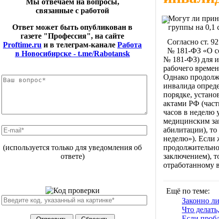
Мы отвечаем на вопросы,
связанные с работой
Могут ли приня
группы на 0,1 
Ответ может быть опубликован в
газете "Профессия", на сайте
Согласно ст. 92
Proftime.ru
и в телеграм-канале
Работа
№ 181-ФЗ «О с
в Новосибирске - t.me/Rabotansk
№ 181-ФЗ) для и
рабочего времен
Однако продолж
инвалида опред
порядке, устан
актами РФ (част
часов в неделю 
медицинским за
абилитации), то
неделю»). Если 
продолжительно
(используется только для уведомления об
заключением), т
ответе)
отработанному в
Ещё по теме:
Законно ли
Что делать
Если пробл