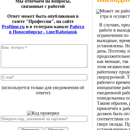
Мы отвечаем на вопросы,
связанные с работой
Может ли работ
утра и осущест
Ответ может быть опубликован в
газете "Профессия", на сайте
В случаях, пр
Proftime.ru
и в телеграм-канале
Работа
работе в выход
в Новосибирске - t.me/Rabotansk
ограничения по 
выходные, време
установлены. Не
день. Поэтому, 
продолжительно
как меньше, так
этом независимо
работнику продо
сверхурочной. Т
рабочего времен
инициативе раб
(используется только для уведомления об
ежедневной работ
ответе)
понедельника по
Таким образом, 
привлечён к раб
должен быть опл
соответствии со
сверх оклада. П
установленные р