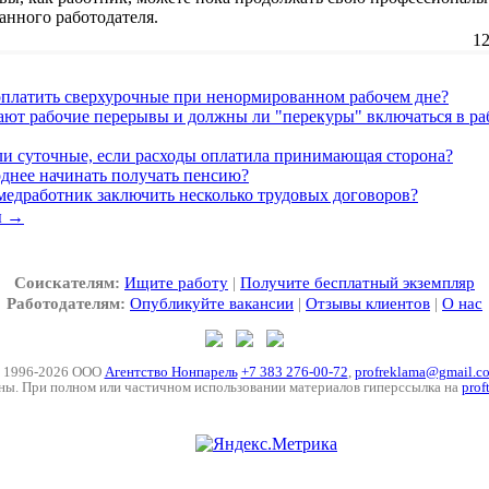
данного работодателя.
12
оплатить сверхурочные при ненормированном рабочем дне?
ают рабочие перерывы и должны ли "перекуры" включаться в ра
ли суточные, если расходы оплатила принимающая сторона?
днее начинать получать пенсию?
медработник заключить несколько трудовых договоров?
ы →
Соискателям:
Ищите работу
|
Получите бесплатный экземпляр
Работодателям:
Опубликуйте вакансии
|
Отзывы клиентов
|
О нас
 1996-2026 ООО
Агентство Нонпарель
+7 383 276-00-72
,
profreklama@gmail.c
ны. При полном или частичном использовании материалов гиперссылка на
prof