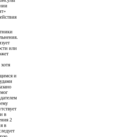
действия
отники
льнения.
изует
ости или
ожет
 хотя
ющимся и
судами
азано
смог
одателем
нему
утствует
и в
ения 2
я в
следует
ьную