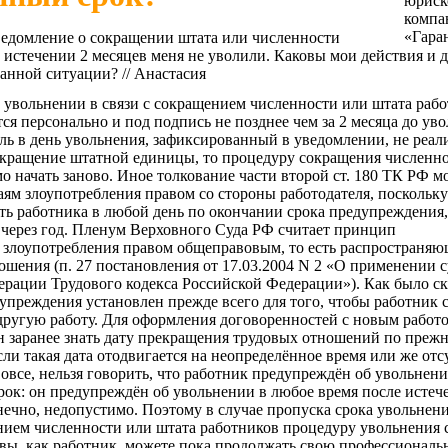
едомление о сокращении штата или численности
 истечении 2 месяцев меня не уволили. Каковы мои действия и 
данной ситуации? // Анастасия
 увольнении в связи с сокращением численности или штата раб
я персонально и под подпись не позднее чем за 2 месяца до уво
ль в день увольнения, зафиксированный в уведомлении, не реал
сокращение штатной единицы, то процедуру сокращения численн
о начать заново. Иное толкование части второй ст. 180 ТК РФ м
аям злоупотребления правом со стороны работодателя, поскольку
ть работника в любой день по окончании срока предупреждения,
 через год. Пленум Верховного Суда РФ считает принцип
 злоупотребления правом общеправовым, то есть распространя
ошения (п. 27 постановления от 17.03.2004 N 2 «О применении 
рации Трудового кодекса Российской Федерации»). Как было ск
упреждения установлен прежде всего для того, чтобы работник 
другую работу. Для оформления договоренностей с новым работ
н заранее знать дату прекращения трудовых отношений по преж
сли такая дата отодвигается на неопределённое время или же отс
овсе, нельзя говорить, что работник предупреждён об увольнени
ок: он предупреждён об увольнении в любое время после истеч
онечно, недопустимо. Поэтому в случае пропуска срока увольнени
нием численности или штата работников процедуру увольнения 
а вы, как работник, можете пока продолжать свою профессионал