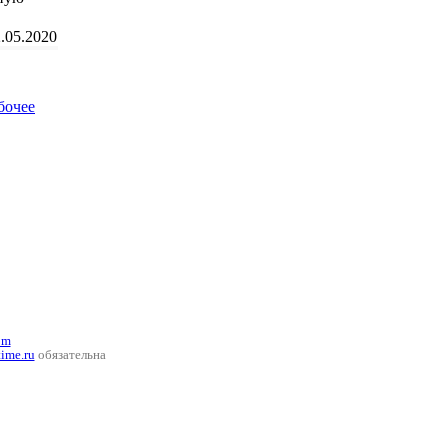
.05.2020
бочее
om
time.ru
обязательна