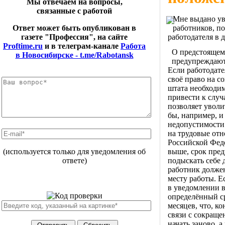
Мы отвечаем на вопросы,
связанные с работой
Мне выдано ув
работников, по
Ответ может быть опубликован в
работодателя в 
газете "Профессия", на сайте
Proftime.ru
и в телеграм-канале
Работа
О предстоящем
в Новосибирске - t.me/Rabotansk
предупреждаютс
Если работодате
своё право на 
штата необходим
привести к случ
позволяет уволи
бы, например, и
недопустимости
на трудовые отн
Российской Феде
выше, срок пред
(используется только для уведомления об
подыскать себе 
ответе)
работник долже
месту работы. Е
в уведомлении в
определённый ср
месяцев, что, к
связи с сокраще
начать заново, 