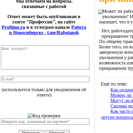
Мы отвечаем на вопросы,
связанные с работой
Может ли рабо
увольнении? Н
Ответ может быть опубликован в
напишет, что я у
газете "Профессия", на сайте
Proftime.ru
и в телеграм-канале
Работа
Нет, работодате
в Новосибирске - t.me/Rabotansk
прекращение тр
По общему прав
Более того, по 
заверенную копи
увольнения у ра
возможность изм
прекращения тр
Ещё по теме:
(используется только для уведомления об
Как оплач
ответе)
Можно ли 
Могут ли в
Сколько м
Как часто 
другие вопрос