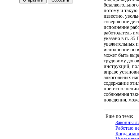
безалкогольного
потому и такую 
известно, уволь
совершение дис
исполнение рабо
работодатель им
указано в п. 35
уважительных п
исполнение по в
может быть выра
трудовому догов
инструкций, пол
вправе установи
алкогольных нап
содержание этил
при исполнении 
соблюдения таки
поведения, може
Ещё по теме:
Законны л
Работаю н
Когда я мо