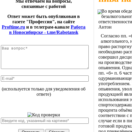
Мы отвечаем на вопросы,
связанные с работой
Во время обед
безалкогольног
Ответ может быть опубликован в
ответственности
газете "Профессия", на сайте
Антон
Proftime.ru
и в телеграм-канале
Работа
в Новосибирске - t.me/Rabotansk
Согласно пп. «
алкогольного, 
право расторгну
необходимо расп
совершил дисци
на производстве
опьянения. Одн
пп. «б» п. 6 час
одурманивающег
употреблением. 
опьянения, уво
(используется только для уведомления об
продукцией явля
ответе)
использования э
спиртосодержащ
процента объём
соответствии с
случае если в п
готовой продукц
под приведённо