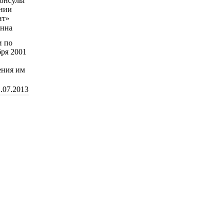
Анна
и по
бря 2001
ения им
.07.2013