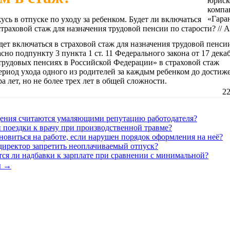
усь в отпуске по уходу за ребенком. Будет ли включаться
страховой стаж для назначения трудовой пенсии по старости? // 
дет включаться в страховой стаж для назначения трудовой пенси
асно подпункту 3 пункта 1 ст. 11 Федерального закона от 17 дека
трудовых пенсиях в Российской Федерации» в страховой стаж
ериод ухода одного из родителей за каждым ребенком до достиж
а лет, но не более трех лет в общей сложности.
22
дения считаются умаляющими репутацию работодателя?
 поездки к врачу при производственной травме?
новиться на работе, если нарушен порядок оформления на неё?
директор запретить неоплачиваемый отпуск?
ся ли надбавки к зарплате при сравнении с минимальной?
ы →