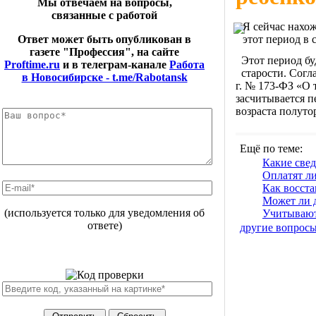
Мы отвечаем на вопросы,
связанные с работой
Я сейчас нахож
этот период в 
Ответ может быть опубликован в
газете "Профессия", на сайте
Этот период бу
Proftime.ru
и в телеграм-канале
Работа
старости. Согл
в Новосибирске - t.me/Rabotansk
г. № 173-ФЗ «О 
засчитывается п
возраста полутор
Ещё по теме:
Какие све
Оплатят ли
Как восста
Может ли 
(используется только для уведомления об
Учитывают
ответе)
другие вопрос