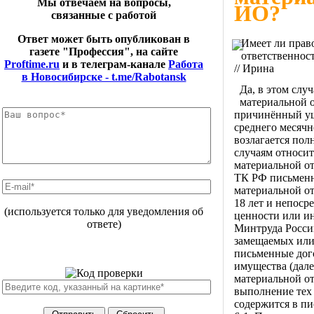
Мы отвечаем на вопросы,
ИО?
связанные с работой
Ответ может быть опубликован в
Имеет ли право
газете "Профессия", на сайте
ответственнос
Proftime.ru
и в телеграм-канале
Работа
// Ирина
в Новосибирске - t.me/Rabotansk
Да, в этом слу
материальной о
причинённый уще
среднего месячн
возлагается пол
случаям относит
материальной от
ТК РФ письменн
материальной от
18 лет и непос
(используется только для уведомления об
ценности или ин
ответе)
Минтруда России
замещаемых или
письменные дого
имущества (дал
материальной от
выполнение тех
содержится в пи