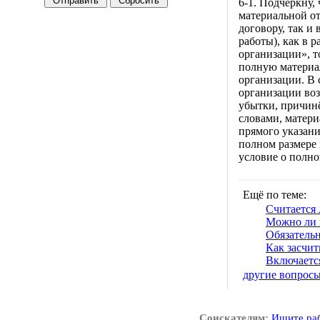
6-1. Подчеркну,
материальной от
договору, так и
работы), как в 
организации», т
полную материа
организации. В 
организации во
убытки, причин
словами, матери
прямого указани
полном размере 
условие о полно
Ещё по теме:
Считается 
Можно ли 
Обязательн
Как засчит
Включается
другие вопрос
Соискателям:
Ищите ра