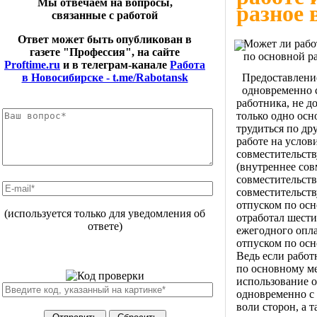
Мы отвечаем на вопросы,
разное 
связанные с работой
Ответ может быть опубликован в
Может ли рабо
газете "Профессия", на сайте
по основной ра
Proftime.ru
и в телеграм-канале
Работа
Предоставлени
в Новосибирске - t.me/Rabotansk
одновременно с
работника, не д
только одно осн
трудиться по др
работе на услов
совместительств
(внутреннее сов
совместительств
совместительств
отпуском по осн
(используется только для уведомления об
отработал шести
ответе)
ежегодного опла
отпуском по осн
Ведь если работ
по основному ме
использование о
одновременно с 
воли сторон, а 