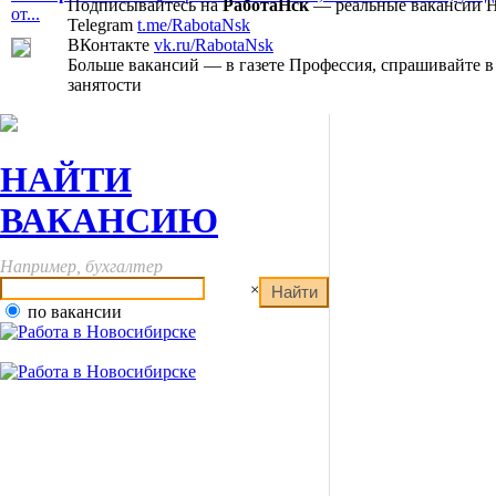
Подписывайтесь на
РаботаНск
— реальные вакансии 
от...
Telegram
t.me/RabotaNsk
ВКонтакте
vk.ru/RabotaNsk
Больше вакансий — в газете Профессия, спрашивайте в
занятости
НАЙТИ
ВАКАНСИЮ
Например, бухгалтер
×
по вакансии