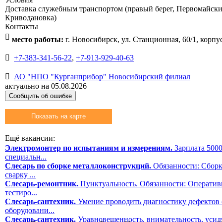
Доставка служебным транспортом (правый берег, Первомайский
Криводановка)
Контакты

место работы:
г. Новосибирск, ул. Станционная, 60/1, корпу

+7-383-341-56-22
,
+7-913-929-40-63

АО "НПО "Курганприбор" Новосибирский филиал
актуально на 05.08.2026
Сообщить об ошибке
Показать на карте
Ещё вакансии:
Электромонтер по испытаниям и измерениям.
Зарплата 5000
специальн...
Слесарь по сборке металлоконструкций.
Обязанности: Сборк
сварку ...
Слесарь-ремонтник.
Пунктуальность. Обязанности: Оператив
тестиро...
Слесарь-сантехник.
Умение проводить диагностику дефектов 
оборудовани...
Слесарь-сантехник.
Уравновешенность, внимательность, усидч