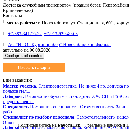
Доставка служебным транспортом (правый берег, Первомайский
Криводановка)
Контакты

место работы:
г. Новосибирск, ул. Станционная, 60/1, корпу

+7-383-341-56-22
,
+7-913-929-40-63

АО "НПО "Курганприбор" Новосибирский филиал
актуально на 06.08.2026
Сообщить об ошибке
Показать на карте
Ещё вакансии:
Мастер участка.
Электроэнергетика. Не ниже 4 гр. допуска п
пользовател...
Лаборант.
Готовность обучаться стандартам ХАССП и FSSC 22
предоставляет...
Специалист.
Помощник специалиста. Ответственность. Зарпла
рабо...
Специалист по подбору персонала.
Самостоятельность, нацеле
Опыт ...
Подписывайтесь на
РаботаНск
— реальные вакансии 
Лаборант.
Испытательная лаборатория. Компания ОАО Сибиа