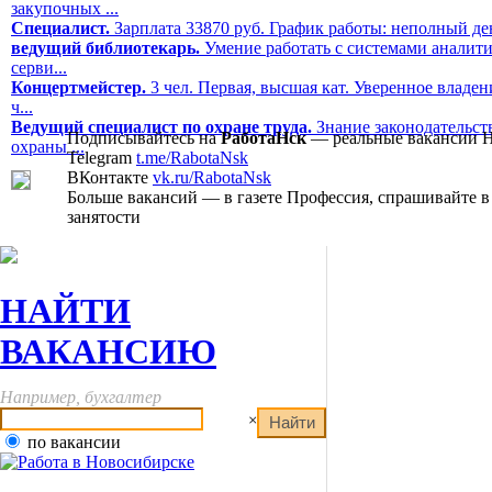
закупочных ...
Специалист.
Зарплата 33870 руб. График работы: неполный ден
ведущий библиотекарь.
Умение работать с системами аналити
серви...
Концертмейстер.
3 чел. Первая, высшая кат. Уверенное владе
ч...
Ведущий специалист по охране труда.
Знание законодательств
Подписывайтесь на
РаботаНск
— реальные вакансии 
охраны ...
Telegram
t.me/RabotaNsk
ВКонтакте
vk.ru/RabotaNsk
Больше вакансий — в газете Профессия, спрашивайте в
занятости
НАЙТИ
ВАКАНСИЮ
Например, бухгалтер
×
по вакансии