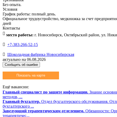
Без опыта.
Условия
График работы: полный день.
Официальное трудоустройство, медкнижка за счет предприятия
дней
Контакты

место работы:
г. Новосибирск, Октябрьский район, ул. Ники

+7-383-266-52-15

Шоколадная фабрика Новосибирская
актуально на 06.08.2026
Сообщить об ошибке
Показать на карте
Ещё вакансии:
Главный специалист по защите информации.
Знание основн
методов, ...
Главный бухгалтер.
Отдел бухгалтерского обслуживания. Отл
бухгалтерского ...
Заведующий терапевтическим отделением.
Обязанности: Ор
терапевтичес...