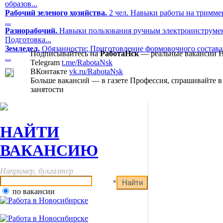
образов...
Рабочий зеленого хозяйства.
2 чел. Навыки работы на триммер
...
Разнорабочий.
Навыки пользования ручным электроинструмен
Подготовка...
Земледел.
Обязанности: Приготовление формовочного состава.
Подписывайтесь на
РаботаНск
— реальные вакансии 
...
Telegram
t.me/RabotaNsk
ВКонтакте
vk.ru/RabotaNsk
Больше вакансий — в газете Профессия, спрашивайте в
занятости
НАЙТИ
ВАКАНСИЮ
Например, бухгалтер
×
по вакансии