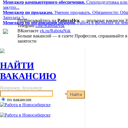
Менеджер компьютерного обеспечения.
Спецподготовка или 
закупо...
Менеджер по продажам.
Умение продавать. Обязанности: Общ
Зарплата 5...
Подписывайтесь на
РаботаНск
— реальные вакансии 
Менеджер по организации похорон.
Работа в филиалах на лев
Telegram
t.me/RabotaNsk
ВКонтакте
vk.ru/RabotaNsk
Больше вакансий — в газете Профессия, спрашивайте в
занятости
НАЙТИ
ВАКАНСИЮ
Например, бухгалтер
×
по вакансии