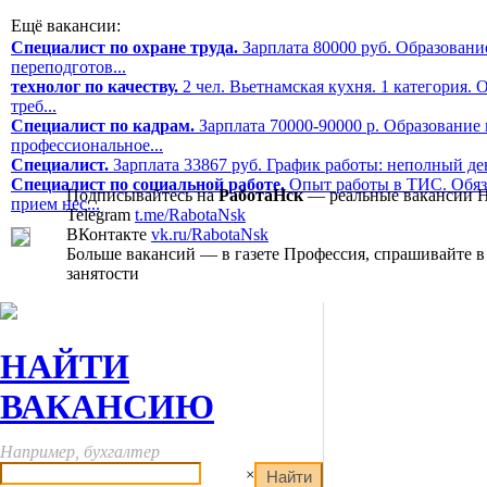
Ещё вакансии:
Специалист по охране труда.
Зарплата 80000 руб. Образовани
переподготов...
технолог по качеству.
2 чел. Вьетнамская кухня. 1 категория. 
треб...
Специалист по кадрам.
Зарплата 70000-90000 р. Образование
профессиональное...
Специалист.
Зарплата 33867 руб. График работы: неполный де
Специалист по социальной работе.
Опыт работы в ТИС. Обяз
Подписывайтесь на
РаботаНск
— реальные вакансии 
прием нес...
Telegram
t.me/RabotaNsk
ВКонтакте
vk.ru/RabotaNsk
Больше вакансий — в газете Профессия, спрашивайте в
занятости
НАЙТИ
ВАКАНСИЮ
Например, бухгалтер
×