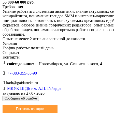
55 000-60 000 руб.
Требования
Умение работать с системами аналитики, знание актуальных с
копирайтинга, понимание трендов SMM и интернет-маркетинга
инициативность, готовность к поиску свежих креативных иде
форматов, базовое знание графических редакторов, опыт элем
обработки видео, понимание алгоритмов работы социальных с
образование.
Опыт не менее 2 лет в аналогичной должности.
Условия
График работы: полный день.
Соцпакет
Контакты

собеседование:
г. Новосибирск, ул. Станиславского, 4

+7-383-355-35-90

kadr@gaidarteka.ru

МКУК ЦГДБ им. А.П. Гайдара
актуально на 27.07.2026
Сообщить об ошибке
Показать на карте