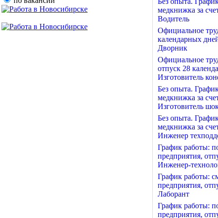
по вакансии
Без опыта. Графи
медкнижка за сче
Водитель
Официальное труд
календарных дне
Дворник
Официальное труд
отпуск 28 календ
Изготовитель кон
Без опыта. Графи
медкнижка за сче
Изготовитель шо
Без опыта. Графи
медкнижка за сче
Инженер техподд
График работы: п
предприятия, отп
Инженер-техноло
График работы: с
предприятия, отп
Лаборант
График работы: п
предприятия, отп