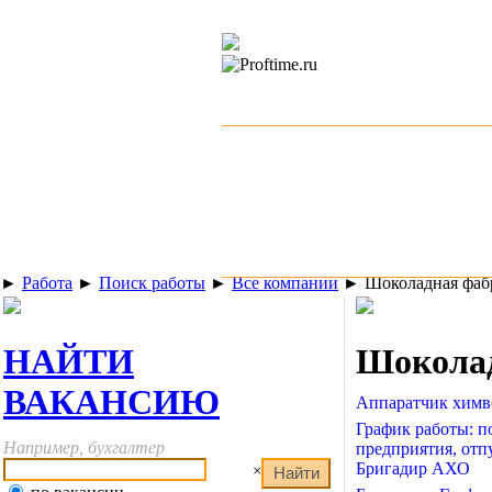
►
Работа
►
Поиск работы
►
Все компании
►
Шоколадная фаб
НАЙТИ
Шоколад
ВАКАНСИЮ
Аппаратчик химв
График работы: п
Например, бухгалтер
предприятия, отп
Бригадир АХО
×