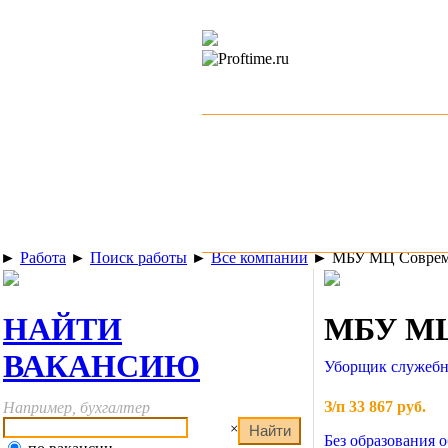
►
Работа
►
Поиск работы
►
Все компании
►
МБУ МЦ Совре
НАЙТИ
МБУ МЦ
ВАКАНСИЮ
Уборщик служеб
З/п 33 867 руб.
Например, бухгалтер
×
Без образования 