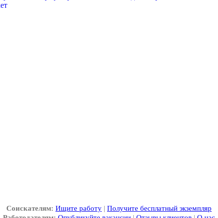
кет
Соискателям:
Ищите работу
|
Получите бесплатный экземпляр
Работодателям:
Опубликуйте вакансии
|
Отзывы клиентов
|
О нас