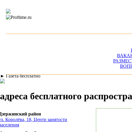
ВАКА
РАЗМЕС
ВОП
►
Газета бесплатно
адреса бесплатного распрос
Дзержинский район
ул. Королёва, 18, Центр занятости
населения