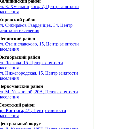
Калининский район
ул. Б. Хмельницкого, 7, Центр занятости
населения
Кировский район
ул. Сибиряков-Гвардейцев, 34, Центр
занятости населения
Ленинский район
ул. Станиславского, 15, Центр занятости
населения
Октябрьский район
ул. Лескова, 15, Центр занятости
населения
ул. Нижегородская, 15, Центр занятости
населения
Первомайский район
ул. М. Ульяновой, 20А, Центр занятости
населения
Советский район
пр. Коптюга, 4/1, Центр занятости
населения
Центральный округ