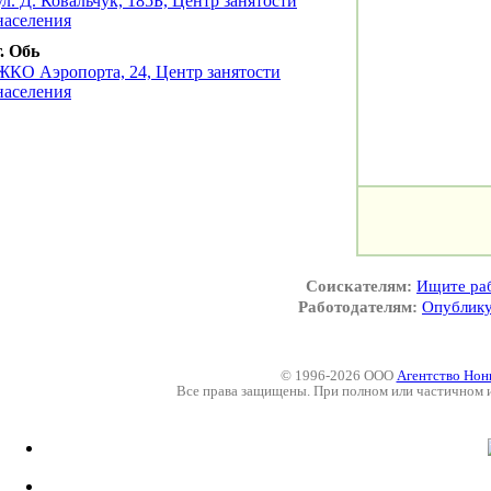
ул. Д. Ковальчук, 185Б, Центр занятости
населения
г. Обь
ЖКО Аэропорта, 24, Центр занятости
населения
Соискателям:
Ищите ра
Работодателям:
Опублику
© 1996-2026 ООО
Агентство Нон
Все права защищены. При полном или частичном 