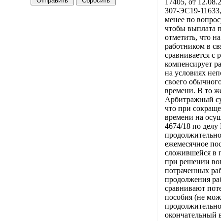
17405, от 12.08
307-ЭС19-11633,
менее по вопрос
чтобы выплата п
отметить, что н
работником в св
сравнивается с 
компенсирует ра
на условиях неп
своего обычного
времени. В то ж
Арбитражный су
что при сокраще
времени на осущ
4674/18 по делу
продолжительнос
ежемесячное пос
сложившейся в п
при решении воп
потраченных раб
продолжения раб
сравнивают поте
пособия (не мо
продолжительнос
окончательный 