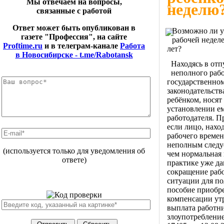
Мы отвечаем на вопросы,
неделю
связанные с работой
Ответ может быть опубликован в
Возможно ли ус
газете "Профессия", на сайте
рабочей неделе
Proftime.ru
и в телеграм-канале
Работа
лет?
в Новосибирске - t.me/Rabotansk
Находясь в отп
неполного рабо
государственном
законодательств
ребёнком, носят
установлении ем
работодателя. П
если лицо, нахо
рабочего времен
неполным следуе
(используется только для уведомления об
чем нормальная
ответе)
практике уже да
сокращение раб
ситуации для п
пособие приобре
компенсации утр
выплата работни
злоупотребление