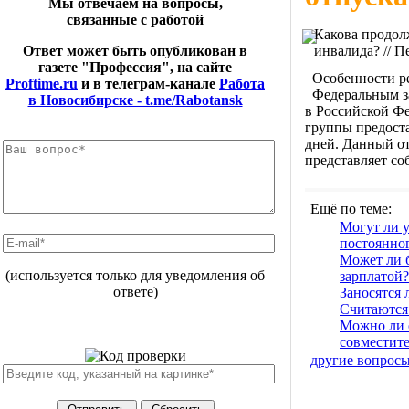
Мы отвечаем на вопросы,
связанные с работой
Какова продол
инвалида? // П
Ответ может быть опубликован в
газете "Профессия", на сайте
Особенности р
Proftime.ru
и в телеграм-канале
Работа
Федеральным за
в Новосибирске - t.me/Rabotansk
в Российской Фе
группы предост
дней. Данный о
представляет со
Ещё по теме:
Могут ли у
постоянно
Может ли 
(используется только для уведомления об
зарплатой?
ответе)
Заносятся 
Считаются
Можно ли о
совместите
другие вопрос