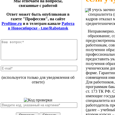
Мы отвечаем на вопросы,
связанные с работой
Я учусь заочно
специалитета 
Ответ может быть опубликован в
кадров отказал 
газете "Профессия", на сайте
среднетехническ
Proftime.ru
и в телеграм-канале
Работа
в Новосибирске - t.me/Rabotansk
Неправомерно.
образование, с
предусмотренных
работникам, со
получении обра
профессионально
предоставить ук
получения образ
ученическим до
форме. Гарантии
совмещения ими
(используется только для уведомления об
Для работников
ответе)
программам бака
ст. 173 ТК РФ. 
имеющие госуда
специалитета ил
работодатель пр
(далее – учебны
втором курсах –