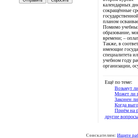
календарных дн
сокращённые сро
государственной
планом осваива
Помимо учебных
образование, мо
времени; – опла
Также, в соотве
имеющие госуда
специалитета ил
учебном году ра
организации, ос
Ещё по теме:
Возьмут ли
Может ли п
Законен ли
Когда выго
Приём на р
другие вопрос
Соискателям:
Ищите ра