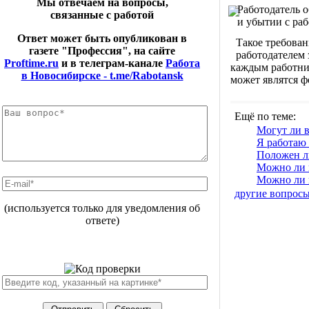
Мы отвечаем на вопросы,
Работодатель 
связанные с работой
и убытии с раб
Ответ может быть опубликован в
Такое требован
газете "Профессия", на сайте
работодателем 
Proftime.ru
и в телеграм-канале
Работа
каждым работник
в Новосибирске - t.me/Rabotansk
может являтся 
Ещё по теме:
Могут ли в
Я работаю
Положен ли
Можно ли и
Можно ли 
другие вопрос
(используется только для уведомления об
ответе)