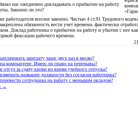
обязал нас ежедневно докладывать о прибытии на работу
оты. Законно ли это?
ие работодателя вполне законно. Частью 4 ст.91 Трудового кодек
закреплена обязанность вести учет времени, фактически отработ
ом. Доклад работника о прибытии на работу и убытии с нее как
формой фиксации рабочего времени.
2
ыплачивать зарплату чаще двух раз в месяц?
 на компьютере. Имею ли право на перерывы?
 отгул за сдачу крови во время учебного отпуска?
зменить название должности без согласия работника?
перевести сотрудника на работу с меньшим окладом?
ы →