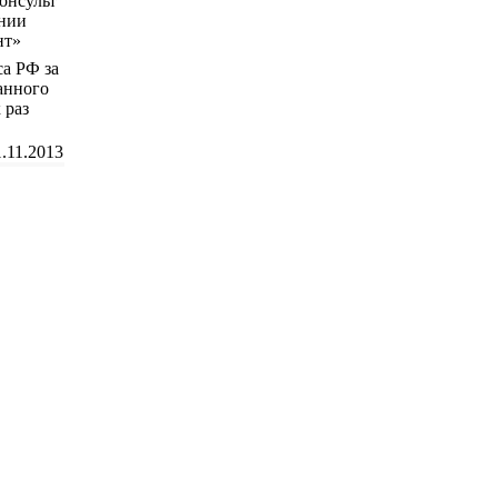
са РФ за
анного
 раз
1.11.2013