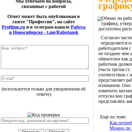
Мы отвечаем на вопросы,
график
связанные с работой
Ответ может быть опубликован в
Обязан ли раб
газете "Профессия", на сайте
графику, утве
Proftime.ru
и в телеграм-канале
Работа
достаточно расп
в Новосибирске - t.me/Rabotansk
Согласно части
определяется е
работодателем 
не позднее чем 
обязателен как 
работник должен
(часть третья с
соответствии с 
представляет ра
излишним. Оно п
(используется только для уведомления об
изменить заплан
ответе)
отпуска вне гра
представлять за
Ещё по теме:
Как потре
Можно ли в