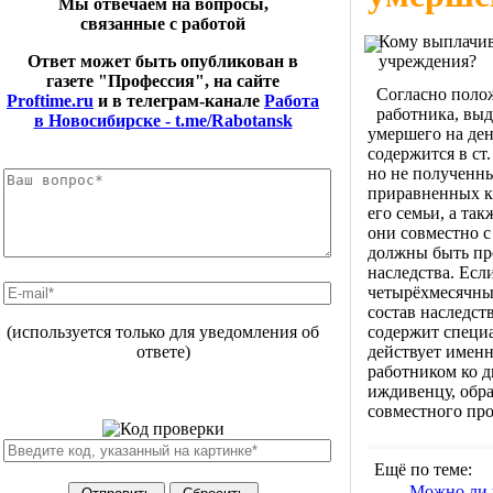
Мы отвечаем на вопросы,
связанные с работой
Кому выплачив
учреждения?
Ответ может быть опубликован в
газете "Профессия", на сайте
Согласно полож
Proftime.ru
и в телеграм-канале
Работа
работника, выд
в Новосибирске - t.me/Rabotansk
умершего на ден
содержится в ст
но не полученн
приравненных к
его семьи, а та
они совместно 
должны быть пр
наследства. Есл
четырёхмесячны
состав наследст
содержит специа
(используется только для уведомления об
действует именн
ответе)
работником ко д
иждивенцу, обр
совместного про
Ещё по теме:
Можно ли 