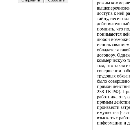
режим коммерче
вышеперечислен
доступа к ней р
тайну, несет п
действительный 
помнить, что п
понимаются дейс
любой возможной
использованием 
обладателя так
договору. Одна
коммерческую та
том, что такая 
совершении раб
трудовых обязан
было совершено 
прямой действи
238 ТК РФ). Пр
работника от ук
прямым действи
произвести затр
имущества (част
взыскать с рабо
информации и д