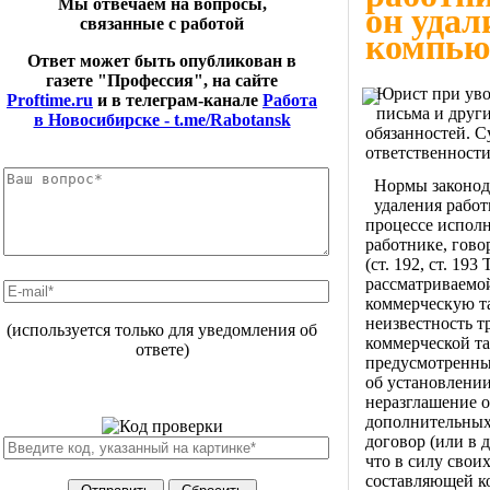
Мы отвечаем на вопросы,
он уда
связанные с работой
компью
Ответ может быть опубликован в
газете "Профессия", на сайте
Юрист при уво
Proftime.ru
и в телеграм-канале
Работа
письма и друг
в Новосибирске - t.me/Rabotansk
обязанностей. 
ответственности
Нормы законода
удаления рабо
процессе исполн
работнике, гово
(ст. 192, ст. 19
рассматриваемо
коммерческую т
неизвестность т
(используется только для уведомления об
коммерческой та
ответе)
предусмотренны
об установлении
неразглашение о
дополнительных 
договор (или в 
что в силу свои
составляющей к