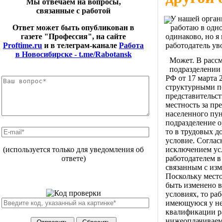
Мы отвечаем на вопросы,
связанные с работой
У нашей органи
работаю в одно
Ответ может быть опубликован в
одинаково, но я
газете "Профессия", на сайте
работодатель уво
Proftime.ru
и в телеграм-канале
Работа
в Новосибирске - t.me/Rabotansk
Может. В рассм
подразделении
РФ от 17 марта
структурными п
представительств
местность за п
населенного пун
подразделение о
то в трудовых д
условие. Согласн
исключением ус
(используется только для уведомления об
работодателем в
ответе)
связанным с из
Поскольку место
быть изменено в
условиях, то ра
имеющуюся у не
квалификации р
нижеоплачиваем