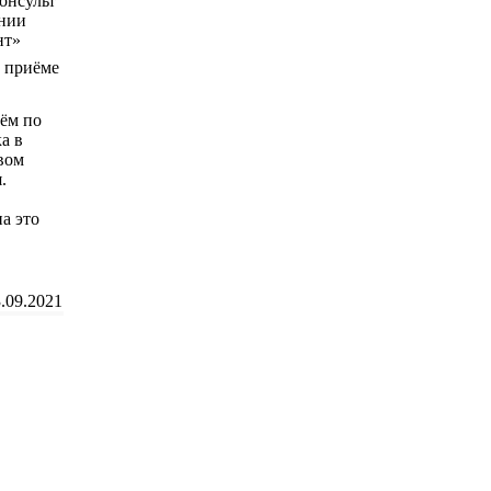
и приёме
нём по
а в
овом
.
а это
.09.2021