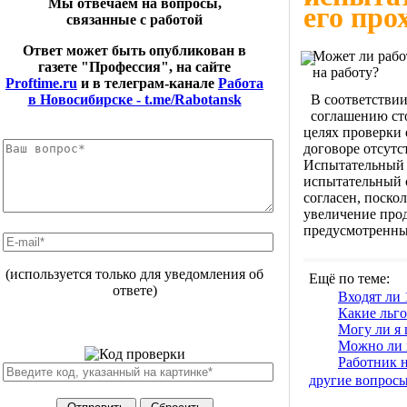
Мы отвечаем на вопросы,
его про
связанные с работой
Ответ может быть опубликован в
Может ли рабо
газете "Профессия", на сайте
на работу?
Proftime.ru
и в телеграм-канале
Работа
В соответствии
в Новосибирске - t.me/Rabotansk
соглашению ст
целях проверки 
договоре отсутст
Испытательный с
испытательный с
согласен, поско
увеличение прод
предусмотренных
(используется только для уведомления об
Ещё по теме:
ответе)
Входят ли 
Какие льг
Могу ли я
Можно ли в
Работник н
другие вопрос