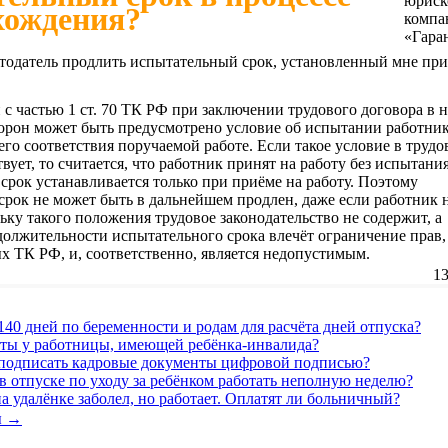
хождения?
тодатель продлить испытательный срок, установленный мне пр
 с частью 1 ст. 70 ТК РФ при заключении трудового договора в 
орон может быть предусмотрено условие об испытании работник
его соответствия поручаемой работе. Если такое условие в труд
вует, то считается, что работник принят на работу без испытания
рок устанавливается только при приёме на работу. Поэтому
рок не может быть в дальнейшем продлен, даже если работник н
льку такого положения трудовое законодательство не содержит, а
олжительности испытательного срока влечёт ограничение прав,
 ТК РФ, и, соответственно, является недопустимым.
13
140 дней по беременности и родам для расчёта дней отпуска?
оты у работницы, имеющей ребёнка-инвалида?
 подписать кадровые документы цифровой подписью?
 отпуске по уходу за ребёнком работать неполную неделю?
а удалёнке заболел, но работает. Оплатят ли больничный?
ы →